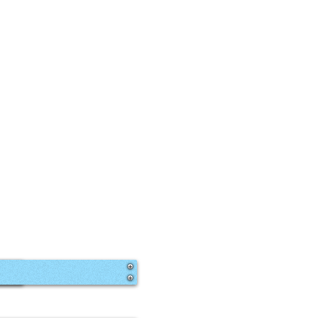
Lächeln.
Ihre Zähne
hinterlassen immer
den ersten
Eindruck.