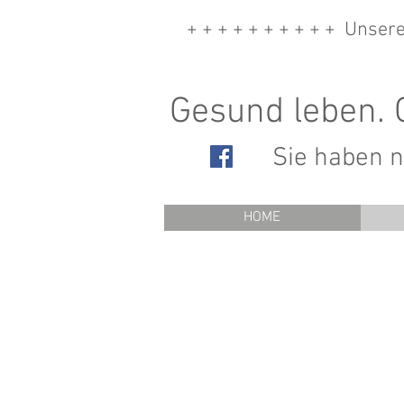
+ + + + + + + + + + Unse
Gesund leben. 
Sie haben nu
HOME