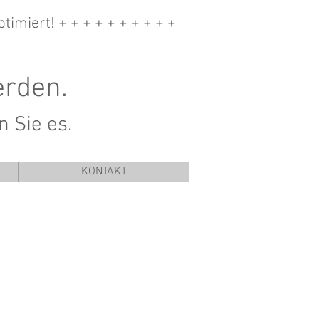
ptimiert! + + + + + + + + + +
rden.
 Sie es.
KONTAKT
Ein strahlendes