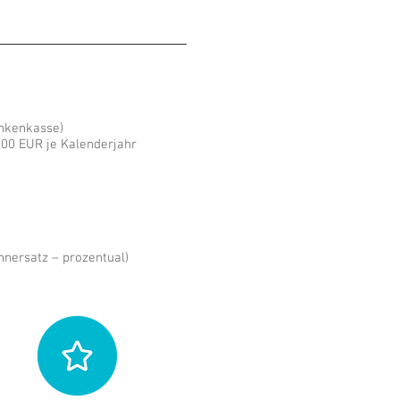
ankenkasse)
000 EUR je Kalenderjahr
hnersatz – prozentual)