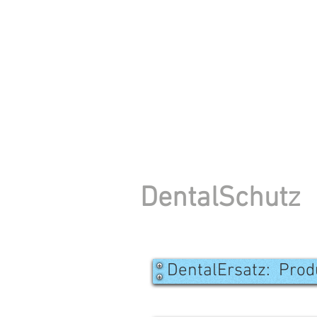
DentalSchutz
DentalErsatz: ​ Pro
DentalErsatz: ​ 