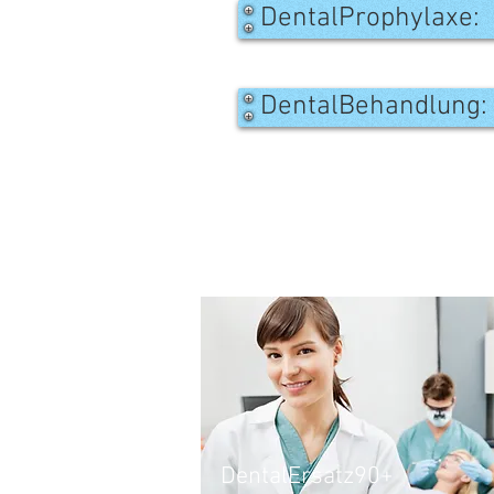
DentalProphylaxe: 
DentalBehandlung: 
DentalErsatz90+